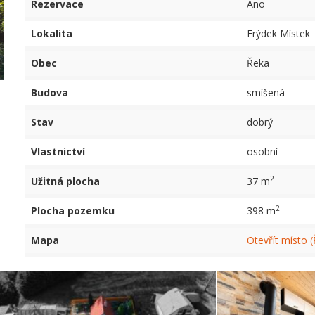
Rezervace
Ano
Lokalita
Frýdek Místek
Obec
Řeka
Budova
smíšená
Stav
dobrý
Vlastnictví
osobní
2
Užitná plocha
37 m
2
Plocha pozemku
398 m
Mapa
Otevřít místo 