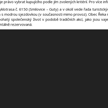
je právo vybrat kupujícího podle jím zvolených kritérií. Pro více in
yklotrasa č. 6150 (Smilovice – Guty) a v okolí vede řada turistický
 s modrou sjezdovkou (v současnosti mimo provoz). Obec Řeka na
 bohatý společenský život v podobě tradičních akcí, jako jsou vaj
ntálně rezervovaná.