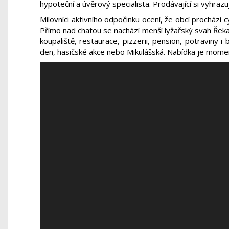
hypoteční a úvěrový specialista. Prodávající si vyhrazu
Milovníci aktivního odpočinku ocení, že obcí prochází c
Přímo nad chatou se nachází menší lyžařský svah Řeka
koupaliště, restaurace, pizzerii, pension, potraviny i
den, hasičské akce nebo Mikulášská. Nabídka je mome