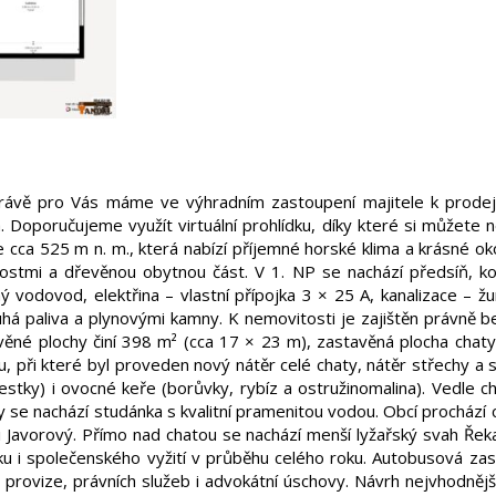
ávě pro Vás máme ve výhradním zastoupení majitele k prodeji 
a.
Doporučujeme využít virtuální prohlídku, díky které si můžete
a 525 m n. m., která nabízí příjemné horské klima a krásné okolí
ostmi a dřevěnou obytnou část. V 1. NP se nachází předsíň, ko
ný vodovod, elektřina – vlastní přípojka 3 × 25 A, kanalizace – ž
tuhá paliva a plynovými kamny. K nemovitosti je zajištěn právně
né plochy činí 398 m² (cca 17 × 23 m), zastavěná plocha chaty
ou, při které byl proveden nový nátěr celé chaty, nátěr střechy
tky) i ovocné keře (borůvky, rybíz a ostružinomalina). Vedle 
y se nachází studánka s kvalitní pramenitou vodou. Obcí prochází 
p či Javorový. Přímo nad chatou se nachází menší lyžařský svah 
u i společenského vyžití v průběhu celého roku. Autobusová za
provize, právních služeb i advokátní úschovy. Návrh nejvhodnějš