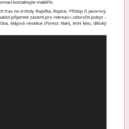
formací kontaktujte makléře.
ch tras na vrcholy Ropička, Ropice, Příslop či Javorový.
bízí příjemné zázemí pro rekreaci i celoroční pobyt –
ečina, Májová veselice (Forest Man), letní kino, dětský