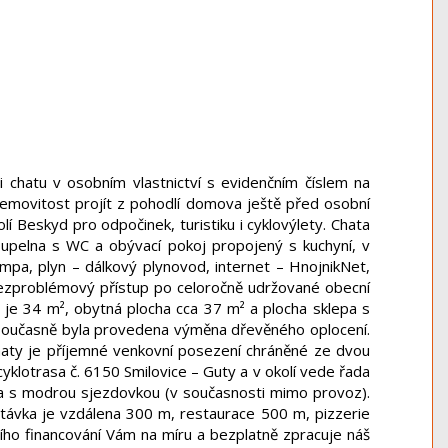
chatu v osobním vlastnictví s evidenčním číslem na
 nemovitost projít z pohodlí domova ještě před osobní
 Beskyd pro odpočinek, turistiku i cyklovýlety. Chata
upelna s WC a obývací pokoj propojený s kuchyní, v
umpa, plyn – dálkový plynovod, internet – HnojnikNet,
 bezproblémový přístup po celoročně udržované obecní
 je 34 m², obytná plocha cca 37 m² a plocha sklepa s
 a současně byla provedena výměna dřevěného oplocení.
chaty je příjemné venkovní posezení chráněné ze dvou
cyklotrasa č. 6150 Smilovice – Guty a v okolí vede řada
Řeka s modrou sjezdovkou (v současnosti mimo provoz).
stávka je vzdálena 300 m, restaurace 500 m, pizzerie
ího financování Vám na míru a bezplatně zpracuje náš