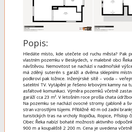
Popis:
Hledáte místo, kde utečete od ruchu města? Pak pr
vlastním pozemku v Beskydech, v malebné obci Řek
návštěvou.
Nemovitost se nachází v nadmořské výšce cc
má zděný suterén s garáží a dvěma sklepními místn
podkroví pak ložnice. Inženýrské sítě – voda – veřej
satelitní TV. Vytápění je řešeno krbovými kamny na 
asfaltové komunikaci. Výměra pozemků včetně zastavě
garáží cca 23 m². V letošním roce prošla chata údržb
Na pozemku se nachází ovocné stromy (jabloně a šves
stran vzrostlými tújemi. Přibližně 40 m od zadní brank
turistických tras na vrcholy Ropička, Ropice, Příslo
Obec Řeka nabízí bohaté možnosti aktivního odpočink
900 m a koupaliště 2 200 m. Cena je uvedena včetně 