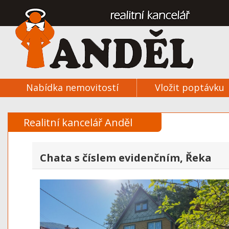
Nabídka nemovitostí
Vložit poptávku
Realitní kancelář Anděl
Chata s číslem evidenčním, Řeka